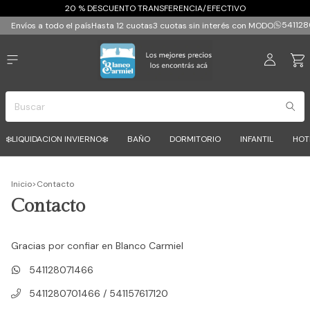
20 % DESCUENTO TRANSFERENCIA/EFECTIVO
541128
Envíos a todo el país
Hasta 12 cuotas
3 cuotas sin interés con MODO
❄️LIQUIDACION INVIERNO❄️
BAÑO
DORMITORIO
INFANTIL
HOT
Inicio
>
Contacto
Contacto
Gracias por confiar en Blanco Carmiel
541128071466
5411280701466 / 541157617120